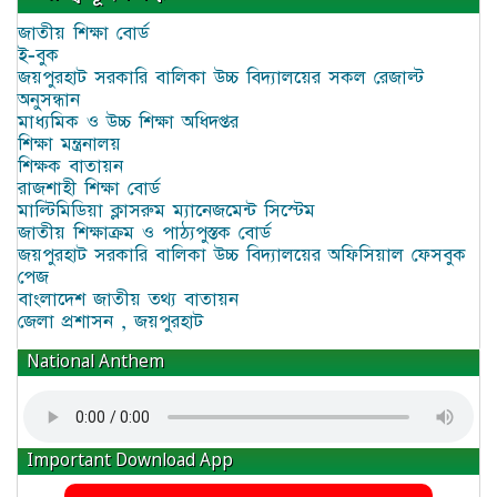
জাতীয় শিক্ষা বোর্ড
ই-বুক
জয়পুরহাট সরকারি বালিকা উচ্চ বিদ্যালয়ের সকল রেজাল্ট
অনুসন্ধান
মাধ্যমিক ও উচ্চ শিক্ষা অধিদপ্তর
শিক্ষা মন্ত্রনালয়
শিক্ষক বাতায়ন
রাজশাহী শিক্ষা বোর্ড
মাল্টিমিডিয়া ক্লাসরুম ম্যানেজমেন্ট সিস্টেম
জাতীয় শিক্ষাক্রম ও পাঠ্যপুস্তক বোর্ড
জয়পুরহাট সরকারি বালিকা উচ্চ বিদ্যালয়ের অফিসিয়াল ফেসবুক
পেজ
বাংলাদেশ জাতীয় তথ্য বাতায়ন
জেলা প্রশাসন , জয়পুরহাট
National Anthem
Important Download App