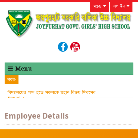
মন্তব্য
লগ ইন
Menu
খবর:
বিদ্যালয়ের পক্ষ হতে সকলকে মহান বিজয় দিবসের
শুভেচ্ছা ।
Employee Details