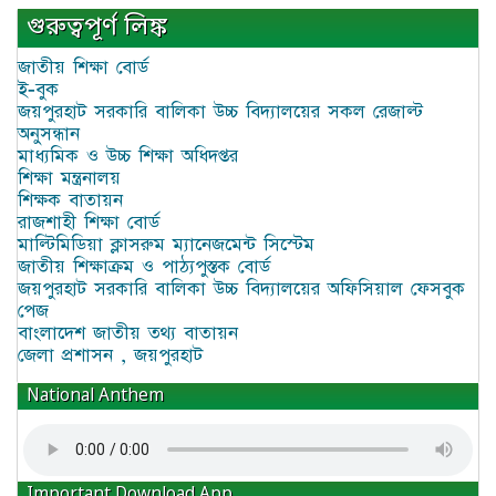
গুরুত্বপূর্ণ লিঙ্ক
জাতীয় শিক্ষা বোর্ড
ই-বুক
জয়পুরহাট সরকারি বালিকা উচ্চ বিদ্যালয়ের সকল রেজাল্ট
অনুসন্ধান
মাধ্যমিক ও উচ্চ শিক্ষা অধিদপ্তর
শিক্ষা মন্ত্রনালয়
শিক্ষক বাতায়ন
রাজশাহী শিক্ষা বোর্ড
মাল্টিমিডিয়া ক্লাসরুম ম্যানেজমেন্ট সিস্টেম
জাতীয় শিক্ষাক্রম ও পাঠ্যপুস্তক বোর্ড
জয়পুরহাট সরকারি বালিকা উচ্চ বিদ্যালয়ের অফিসিয়াল ফেসবুক
পেজ
বাংলাদেশ জাতীয় তথ্য বাতায়ন
জেলা প্রশাসন , জয়পুরহাট
National Anthem
Important Download App