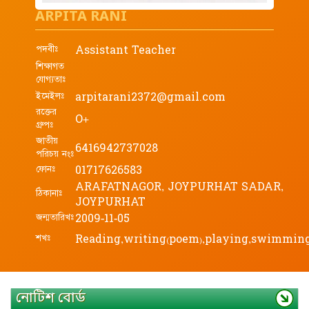
ARPITA RANI
পদবীঃ
Assistant Teacher
শিক্ষাগত
যোগ্যতাঃ
ইমেইলঃ
arpitarani2372@gmail.com
রক্তের
O+
গ্রুপঃ
জাতীয়
6416942737028
পরিচয় নংঃ
ফোনঃ
01717626583
ARAFATNAGOR, JOYPURHAT SADAR,
ঠিকানাঃ
JOYPURHAT
জন্মতারিখঃ
2009-11-05
শখঃ
Reading,writing(poem),playing,swimmin
নোটিশ বোর্ড