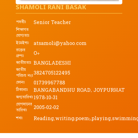
SHAMOLI RANI BASAK
পদবীঃ
Senior Teacher
শিক্ষাগত
যোগ্যতাঃ
ইমেইলঃ
atsamoli@yahoo.com
রক্তের
O+
গ্রুপঃ
জাতীয়তাঃ
BANGLADESHI
জাতীয়
3824705122495
পরিচয় নংঃ
ফোনঃ
01739967788
ঠিকানাঃ
BANGABANDHU ROAD, JOYPURHAT
জন্মতারিখঃ
1978-10-31
যোগদানের
2005-02-02
তারিখঃ
শখঃ
Reading,writing(poem),playing,swimmin