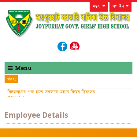
মন্তব্য
লগ ইন
Menu
খবর:
বিদ্যালয়ের পক্ষ হতে সকলকে মহান বিজয় দিবসের
শুভেচ্ছা ।
Employee Details