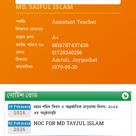
MD. SAIFUL ISLAM
পদবীঃ
Assistant Teacher
শিক্ষাগত যোগ্যতাঃ
রক্তের গ্রুপঃ
A+
জাতীয় পরিচয় নংঃ
8816787437438
ফোনঃ
01725240256
ঠিকানাঃ
Amtoli, Joypurhat
জন্মতারিখঃ
1979-09-30
নোটিশ বোর্ড
মহান শহিদ দিবস ও আন্তর্জাতিক মাতৃভাষা দিবস- ২০২৬
19 February
2026
এর অনুষ্ঠানসূচি
NOC FOR MD TAYJUL ISLAM
02 February
2026