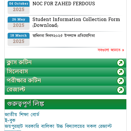
NOC FOR ZAHED FERDOUS
04 October
2025
Student Information Collection Form
26 May
2025
(Download)
স্বাধিনতা দিবস২০২৫ উপলক্ষে প্রতিযোগিতা
18 March
2025
সবগুলো জানতে »
ক্লাস রুটিন
সিলেবাস
পরীক্ষার রুটিন
রেজাল্ট
গুরুত্বপূর্ণ লিঙ্ক
জাতীয় শিক্ষা বোর্ড
ই-বুক
জয়পুরহাট সরকারি বালিকা উচ্চ বিদ্যালয়ের সকল রেজাল্ট