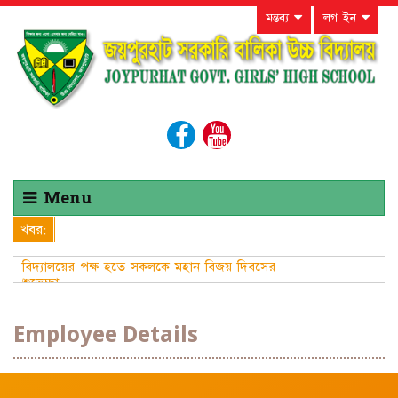
মন্তব্য
লগ ইন
Menu
খবর:
বিদ্যালয়ের পক্ষ হতে সকলকে মহান বিজয় দিবসের
শুভেচ্ছা ।
Employee Details