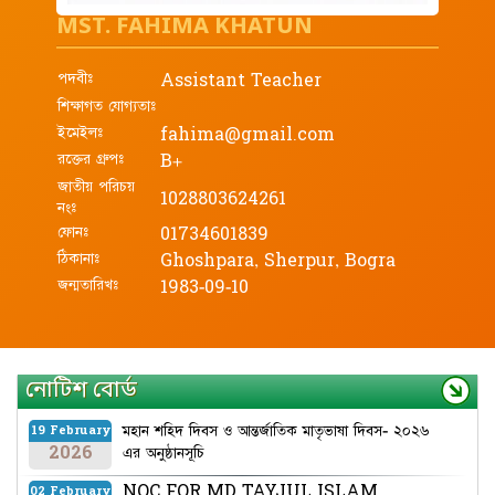
MST. FAHIMA KHATUN
পদবীঃ
Assistant Teacher
শিক্ষাগত যোগ্যতাঃ
ইমেইলঃ
fahima@gmail.com
রক্তের গ্রুপঃ
B+
জাতীয় পরিচয়
1028803624261
নংঃ
ফোনঃ
01734601839
ঠিকানাঃ
Ghoshpara, Sherpur, Bogra
জন্মতারিখঃ
1983-09-10
নোটিশ বোর্ড
মহান শহিদ দিবস ও আন্তর্জাতিক মাতৃভাষা দিবস- ২০২৬
19 February
2026
এর অনুষ্ঠানসূচি
NOC FOR MD TAYJUL ISLAM
02 February