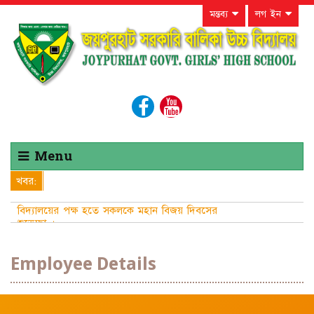
মন্তব্য
লগ ইন
Menu
খবর:
বিদ্যালয়ের পক্ষ হতে সকলকে মহান বিজয় দিবসের
শুভেচ্ছা ।
Employee Details