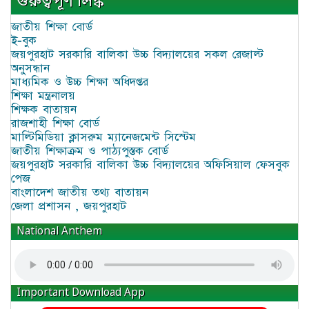
গুরুত্বপূর্ণ লিঙ্ক
জাতীয় শিক্ষা বোর্ড
ই-বুক
জয়পুরহাট সরকারি বালিকা উচ্চ বিদ্যালয়ের সকল রেজাল্ট
অনুসন্ধান
মাধ্যমিক ও উচ্চ শিক্ষা অধিদপ্তর
শিক্ষা মন্ত্রনালয়
শিক্ষক বাতায়ন
রাজশাহী শিক্ষা বোর্ড
মাল্টিমিডিয়া ক্লাসরুম ম্যানেজমেন্ট সিস্টেম
জাতীয় শিক্ষাক্রম ও পাঠ্যপুস্তক বোর্ড
জয়পুরহাট সরকারি বালিকা উচ্চ বিদ্যালয়ের অফিসিয়াল ফেসবুক
পেজ
বাংলাদেশ জাতীয় তথ্য বাতায়ন
জেলা প্রশাসন , জয়পুরহাট
National Anthem
Important Download App