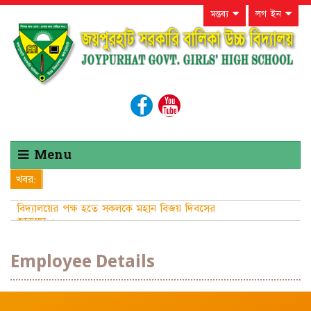
মন্তব্য
লগ ইন
Menu
খবর:
বিদ্যালয়ের পক্ষ হতে সকলকে মহান বিজয় দিবসের
শুভেচ্ছা ।
Employee Details