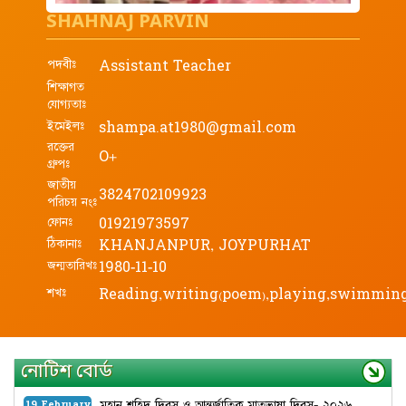
SHAHNAJ PARVIN
পদবীঃ
Assistant Teacher
শিক্ষাগত
যোগ্যতাঃ
ইমেইলঃ
shampa.at1980@gmail.com
রক্তের
O+
গ্রুপঃ
জাতীয়
3824702109923
পরিচয় নংঃ
ফোনঃ
01921973597
ঠিকানাঃ
KHANJANPUR, JOYPURHAT
জন্মতারিখঃ
1980-11-10
শখঃ
Reading,writing(poem),playing,swimmin
নোটিশ বোর্ড
মহান শহিদ দিবস ও আন্তর্জাতিক মাতৃভাষা দিবস- ২০২৬
19 February