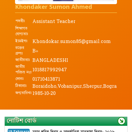
Khondaker Sumon Ahmed
পদবীঃ
Assistant Teacher
শিক্ষাগত
যোগ্যতাঃ
ইমেইলঃ
Khondokar.sumon85@gmail.com
রক্তের
B+
গ্রুপঃ
জাতীয়তাঃ
BANGLADESHI
জাতীয়
1018817992947
পরিচয় নংঃ
ফোনঃ
01710413871
ঠিকানাঃ
Boraidoho,Vobanipur,Sherpur,Bogra
জন্মতারিখঃ
1985-10-20
নোটিশ বোর্ড
মহান শহিদ দিবস ও আন্তর্জাতিক মাতৃভাষা দিবস- ২০২৬
19 February