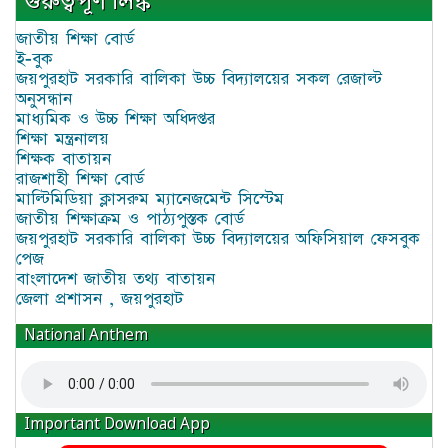
গুরুত্বপূর্ণ লিঙ্ক
জাতীয় শিক্ষা বোর্ড
ই-বুক
জয়পুরহাট সরকারি বালিকা উচ্চ বিদ্যালয়ের সকল রেজাল্ট
অনুসন্ধান
মাধ্যমিক ও উচ্চ শিক্ষা অধিদপ্তর
শিক্ষা মন্ত্রনালয়
শিক্ষক বাতায়ন
রাজশাহী শিক্ষা বোর্ড
মাল্টিমিডিয়া ক্লাসরুম ম্যানেজমেন্ট সিস্টেম
জাতীয় শিক্ষাক্রম ও পাঠ্যপুস্তক বোর্ড
জয়পুরহাট সরকারি বালিকা উচ্চ বিদ্যালয়ের অফিসিয়াল ফেসবুক
পেজ
বাংলাদেশ জাতীয় তথ্য বাতায়ন
জেলা প্রশাসন , জয়পুরহাট
National Anthem
Important Download App