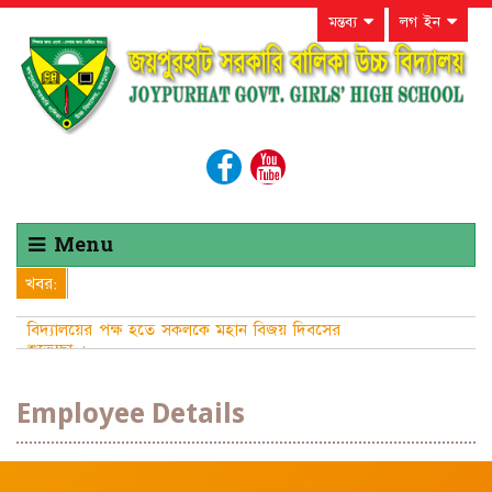
মন্তব্য
লগ ইন
Menu
খবর:
বিদ্যালয়ের পক্ষ হতে সকলকে মহান বিজয় দিবসের
শুভেচ্ছা ।
Employee Details