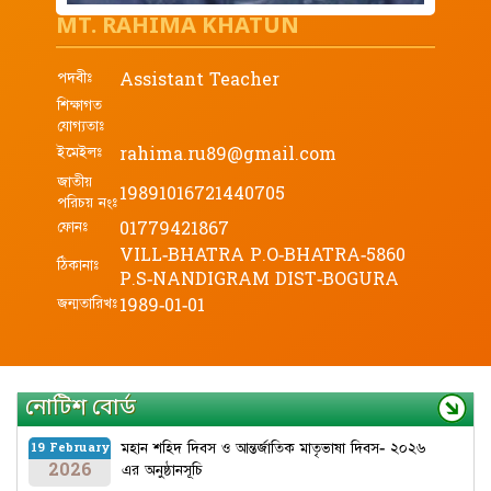
MT. RAHIMA KHATUN
পদবীঃ
Assistant Teacher
শিক্ষাগত
যোগ্যতাঃ
ইমেইলঃ
rahima.ru89@gmail.com
জাতীয়
19891016721440705
পরিচয় নংঃ
ফোনঃ
01779421867
VILL-BHATRA P.O-BHATRA-5860
ঠিকানাঃ
P.S-NANDIGRAM DIST-BOGURA
জন্মতারিখঃ
1989-01-01
নোটিশ বোর্ড
মহান শহিদ দিবস ও আন্তর্জাতিক মাতৃভাষা দিবস- ২০২৬
19 February
2026
এর অনুষ্ঠানসূচি