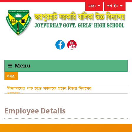
মন্তব্য
লগ ইন
Menu
খবর:
বিদ্যালয়ের পক্ষ হতে সকলকে মহান বিজয় দিবসের
শুভেচ্ছা ।
Employee Details