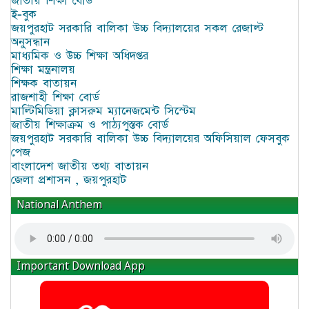
জাতীয় শিক্ষা বোর্ড
ই-বুক
জয়পুরহাট সরকারি বালিকা উচ্চ বিদ্যালয়ের সকল রেজাল্ট
অনুসন্ধান
মাধ্যমিক ও উচ্চ শিক্ষা অধিদপ্তর
শিক্ষা মন্ত্রনালয়
শিক্ষক বাতায়ন
রাজশাহী শিক্ষা বোর্ড
মাল্টিমিডিয়া ক্লাসরুম ম্যানেজমেন্ট সিস্টেম
জাতীয় শিক্ষাক্রম ও পাঠ্যপুস্তক বোর্ড
জয়পুরহাট সরকারি বালিকা উচ্চ বিদ্যালয়ের অফিসিয়াল ফেসবুক
পেজ
বাংলাদেশ জাতীয় তথ্য বাতায়ন
জেলা প্রশাসন , জয়পুরহাট
National Anthem
Important Download App