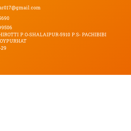
ar017@gmail.com
5690
99506
HIROTTI P.O-SHALAIPUR-5910 P.S- PACHIBIBI
 JOYPURHAT
-29