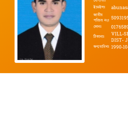
যোগ্যতাঃ
ইমেইলঃ
abunas
জাতীয়
509319
পরিচয় নংঃ
ফোনঃ
017658
VILL-S
ঠিকানাঃ
DIST-
জন্মতারিখঃ
1990-10