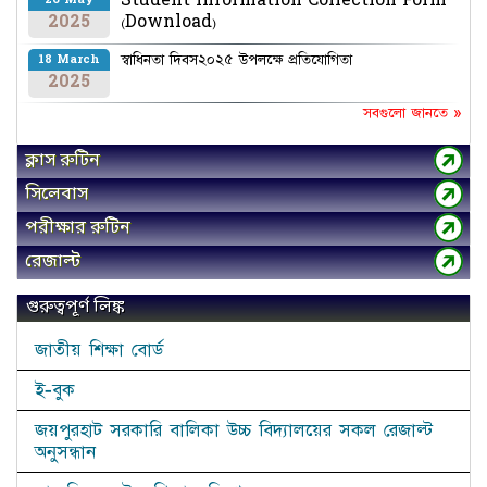
Student Information Collection Form
26 May
2025
(Download)
স্বাধিনতা দিবস২০২৫ উপলক্ষে প্রতিযোগিতা
18 March
2025
সবগুলো জানতে »
ক্লাস রুটিন
সিলেবাস
পরীক্ষার রুটিন
রেজাল্ট
গুরুত্বপূর্ণ লিঙ্ক
জাতীয় শিক্ষা বোর্ড
ই-বুক
জয়পুরহাট সরকারি বালিকা উচ্চ বিদ্যালয়ের সকল রেজাল্ট
অনুসন্ধান