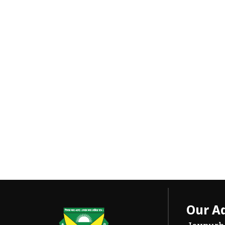
Our A