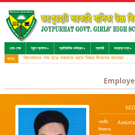
হোম পেজ
স্কুল প্রশাসন
প্রাতিষ্ঠানিক কার্যক্রম
গ্যালারি
অন্যান্য তথ্য
বিদ্যালয়ের পক্ষ হতে সকলকে মহান বিজয় দিবসের শুভেচ্ছা ।
খবর:
Employee
MD
পদবীঃ
Assist
শিক্ষাগত