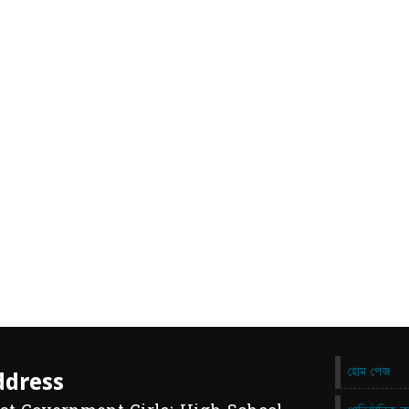
হোম পেজ
ddress