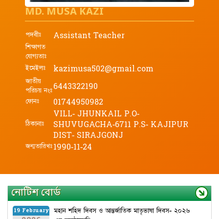
MD. MUSA KAZI
পদবীঃ
Assistant Teacher
শিক্ষাগত
যোগ্যতাঃ
ইমেইলঃ
kazimusa502@gmail.com
জাতীয়
6443322190
পরিচয় নংঃ
ফোনঃ
01744950982
VILL- JHUNKAIL P.O-
ঠিকানাঃ
SHUVUGACHA-6711 P.S- KAJIPUR
DIST- SIRAJGONJ
জন্মতারিখঃ
1990-11-24
নোটিশ বোর্ড
মহান শহিদ দিবস ও আন্তর্জাতিক মাতৃভাষা দিবস- ২০২৬
19 February