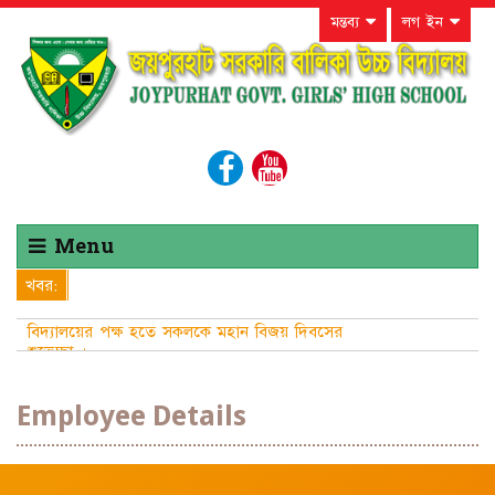
মন্তব্য
লগ ইন
Menu
খবর:
বিদ্যালয়ের পক্ষ হতে সকলকে মহান বিজয় দিবসের
শুভেচ্ছা ।
Employee Details