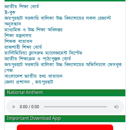
জাতীয় শিক্ষা বোর্ড
ই-বুক
জয়পুরহাট সরকারি বালিকা উচ্চ বিদ্যালয়ের সকল রেজাল্ট
অনুসন্ধান
মাধ্যমিক ও উচ্চ শিক্ষা অধিদপ্তর
শিক্ষা মন্ত্রনালয়
শিক্ষক বাতায়ন
রাজশাহী শিক্ষা বোর্ড
মাল্টিমিডিয়া ক্লাসরুম ম্যানেজমেন্ট সিস্টেম
জাতীয় শিক্ষাক্রম ও পাঠ্যপুস্তক বোর্ড
জয়পুরহাট সরকারি বালিকা উচ্চ বিদ্যালয়ের অফিসিয়াল ফেসবুক
পেজ
বাংলাদেশ জাতীয় তথ্য বাতায়ন
জেলা প্রশাসন , জয়পুরহাট
National Anthem
Important Download App