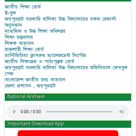
জাতীয় শিক্ষা বোর্ড
ই-বুক
জয়পুরহাট সরকারি বালিকা উচ্চ বিদ্যালয়ের সকল রেজাল্ট
অনুসন্ধান
মাধ্যমিক ও উচ্চ শিক্ষা অধিদপ্তর
শিক্ষা মন্ত্রনালয়
শিক্ষক বাতায়ন
রাজশাহী শিক্ষা বোর্ড
মাল্টিমিডিয়া ক্লাসরুম ম্যানেজমেন্ট সিস্টেম
জাতীয় শিক্ষাক্রম ও পাঠ্যপুস্তক বোর্ড
জয়পুরহাট সরকারি বালিকা উচ্চ বিদ্যালয়ের অফিসিয়াল ফেসবুক
পেজ
বাংলাদেশ জাতীয় তথ্য বাতায়ন
জেলা প্রশাসন , জয়পুরহাট
National Anthem
Important Download App