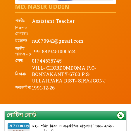
MD. NASIR UDDIN
পদবীঃ
Assistant Teacher
শিক্ষাগত
যোগ্যতাঃ
ইমেইলঃ
nu070941@gmail.com
জাতীয়
19918819451000524
পরিচয় নংঃ
ফোনঃ
01744635745
VILL- CHORDOMDOMA P.O-
ঠিকানাঃ
BONNAKANTY-6760 P.S-
ULLAHPARA DIST- SIRAJGONJ
জন্মতারিখঃ
1991-12-26
নোটিশ বোর্ড
মহান শহিদ দিবস ও আন্তর্জাতিক মাতৃভাষা দিবস- ২০২৬
19 February