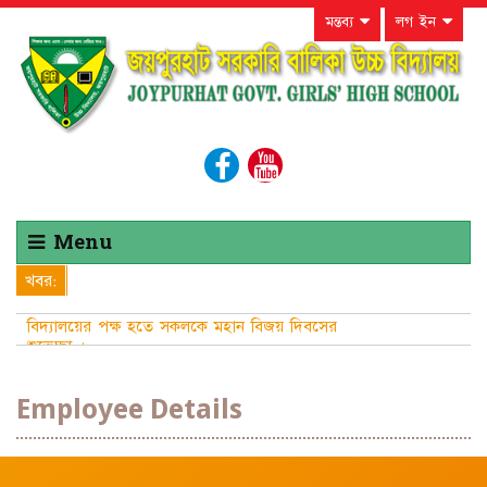
মন্তব্য
লগ ইন
Menu
খবর:
বিদ্যালয়ের পক্ষ হতে সকলকে মহান বিজয় দিবসের
শুভেচ্ছা ।
Employee Details