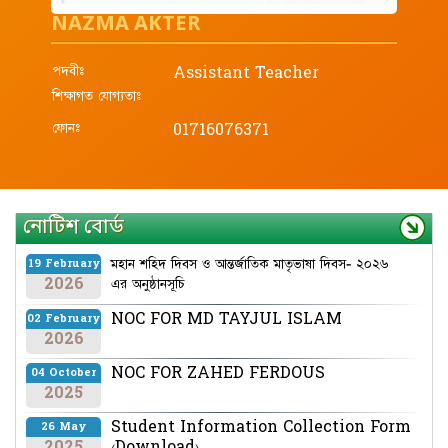
NAZMA AKTER
পদবীঃ
Assistant Teacher
শিক্ষাগত যোগ্যতাঃ
ফোনঃ
01716076371
নোটিশ বোর্ড
মহান শহিদ দিবস ও আন্তর্জাতিক মাতৃভাষা দিবস- ২০২৬
19 February
2026
এর অনুষ্ঠানসূচি
NOC FOR MD TAYJUL ISLAM
02 February
2026
NOC FOR ZAHED FERDOUS
04 October
2025
Student Information Collection Form
26 May
2025
(Download)