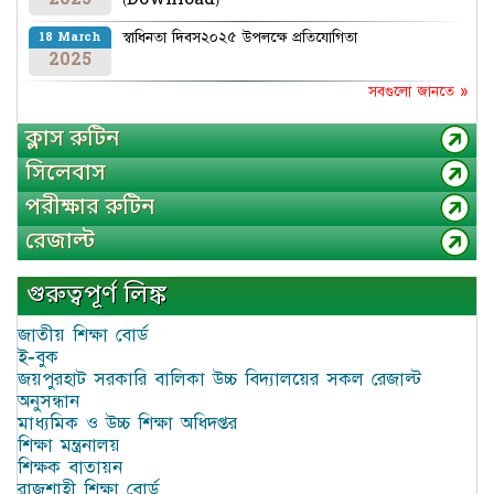
স্বাধিনতা দিবস২০২৫ উপলক্ষে প্রতিযোগিতা
18 March
2025
সবগুলো জানতে »
ক্লাস রুটিন
সিলেবাস
পরীক্ষার রুটিন
রেজাল্ট
গুরুত্বপূর্ণ লিঙ্ক
জাতীয় শিক্ষা বোর্ড
ই-বুক
জয়পুরহাট সরকারি বালিকা উচ্চ বিদ্যালয়ের সকল রেজাল্ট
অনুসন্ধান
মাধ্যমিক ও উচ্চ শিক্ষা অধিদপ্তর
শিক্ষা মন্ত্রনালয়
শিক্ষক বাতায়ন
রাজশাহী শিক্ষা বোর্ড