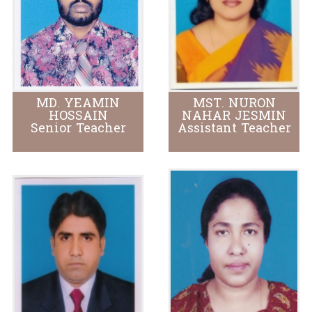
MD. YEAMIN
MST. NURON
HOSSAIN
NAHAR JESMIN
Senior Teacher
Assistant Teacher