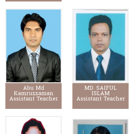
Abu Md
MD. SAIFUL
Kamruzzaman
ISLAM
Assistant Teacher
Assistant Teacher