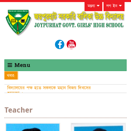
মন্তব্য
লগ ইন
Menu
খবর:
Teacher