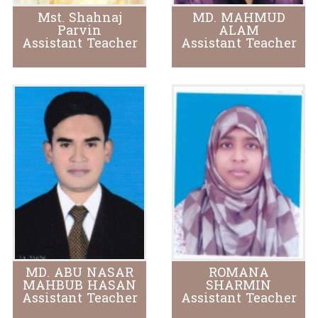
Mst. Shahnaj
MD. MAHMUD
Parvin
ALAM
Assistant Teacher
Assistant Teacher
MD. ABU NASAR
ROMANA
MAHBUB HASAN
SHARMIN
Assistant Teacher
Assistant Teacher