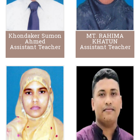
Khondaker Sumon
MT. RAHIMA
Ahmed
KHATUN
Assistant Teacher
Assistant Teacher