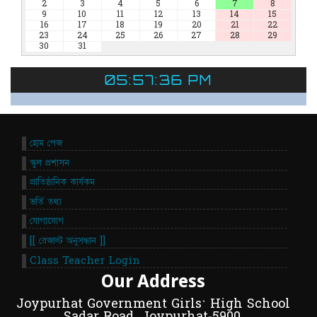
2
3
4
5
6
7
8
9
10
11
12
13
14
15
16
17
18
19
20
21
22
23
24
25
26
27
28
29
30
31
05:57:37 PM
হোম পেজ
স্কুল প্রশাসন
প্রাতিষ্ঠানিক কার্যকম
ভর্তি তথ্য
যোগাযোগ
[[ রেজাল্ট অনুসন্ধান ]]
Class Teacher Login
Our Address
Joypurhat Government Girls' High School
Sadar Road, Joypurhat-5900.