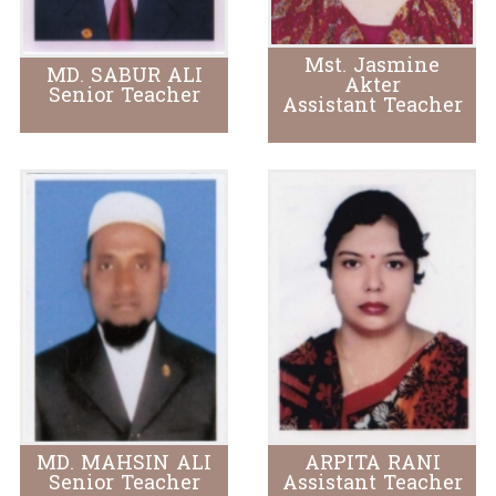
Mst. Jasmine
MD. SABUR ALI
Akter
Senior Teacher
Assistant Teacher
MD. MAHSIN ALI
ARPITA RANI
Senior Teacher
Assistant Teacher