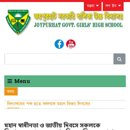
মন্তব্য
লগ ইন
Menu
খবর:
বিদ্যালয়ের পক্ষ হতে সকলকে মহান বিজয় দিবসের
শুভেচ্ছা ।
মহান স্বাধীনতা ও জাতীয় দিবসে সকলকে