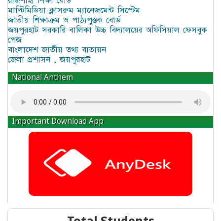
রাজশাহী শিক্ষা বোর্ড
মাল্টিমিডিয়া ক্লাসরুম ম্যানেজমেন্ট সিস্টেম
জাতীয় শিক্ষাক্রম ও পাঠ্যপুস্তক বোর্ড
জয়পুরহাট সরকারি বালিকা উচ্চ বিদ্যালয়ের অফিসিয়াল ফেসবুক
পেজ
বাংলাদেশ জাতীয় তথ্য বাতায়ন
জেলা প্রশাসন , জয়পুরহাট
National Anthem
Important Download App