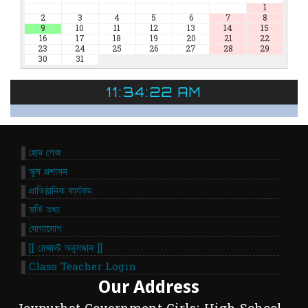
1
2
3
4
5
6
7
8
9
10
11
12
13
14
15
16
17
18
19
20
21
22
23
24
25
26
27
28
29
30
31
11:34:22 AM
হোম পেজ
স্কুল প্রশাসন
প্রাতিষ্ঠানিক কার্যকম
ভর্তি তথ্য
যোগাযোগ
[[ রেজাল্ট অনুসন্ধান ]]
Class Teacher Login
Our Address