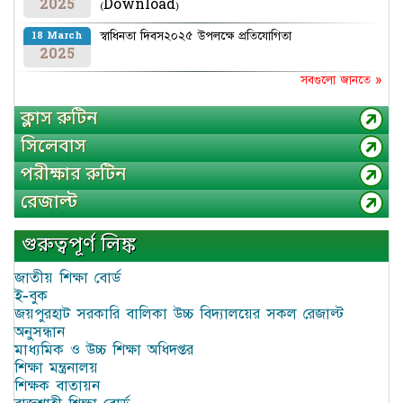
2025
(Download)
স্বাধিনতা দিবস২০২৫ উপলক্ষে প্রতিযোগিতা
18 March
2025
সবগুলো জানতে »
ক্লাস রুটিন
সিলেবাস
পরীক্ষার রুটিন
রেজাল্ট
গুরুত্বপূর্ণ লিঙ্ক
জাতীয় শিক্ষা বোর্ড
ই-বুক
জয়পুরহাট সরকারি বালিকা উচ্চ বিদ্যালয়ের সকল রেজাল্ট
অনুসন্ধান
মাধ্যমিক ও উচ্চ শিক্ষা অধিদপ্তর
শিক্ষা মন্ত্রনালয়
শিক্ষক বাতায়ন