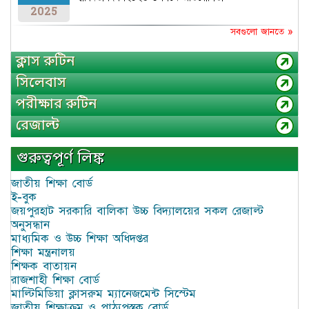
2025
সবগুলো জানতে »
ক্লাস রুটিন
সিলেবাস
পরীক্ষার রুটিন
রেজাল্ট
গুরুত্বপূর্ণ লিঙ্ক
জাতীয় শিক্ষা বোর্ড
ই-বুক
জয়পুরহাট সরকারি বালিকা উচ্চ বিদ্যালয়ের সকল রেজাল্ট
অনুসন্ধান
মাধ্যমিক ও উচ্চ শিক্ষা অধিদপ্তর
শিক্ষা মন্ত্রনালয়
শিক্ষক বাতায়ন
রাজশাহী শিক্ষা বোর্ড
মাল্টিমিডিয়া ক্লাসরুম ম্যানেজমেন্ট সিস্টেম
জাতীয় শিক্ষাক্রম ও পাঠ্যপুস্তক বোর্ড