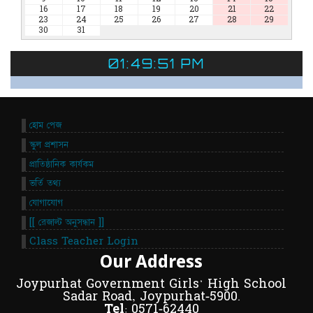
16
17
18
19
20
21
22
23
24
25
26
27
28
29
30
31
01:49:51 PM
হোম পেজ
স্কুল প্রশাসন
প্রাতিষ্ঠানিক কার্যকম
ভর্তি তথ্য
যোগাযোগ
[[ রেজাল্ট অনুসন্ধান ]]
Class Teacher Login
Our Address
Joypurhat Government Girls' High School
Sadar Road, Joypurhat-5900.
Tel:
0571-62440