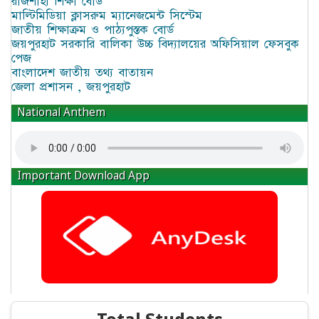
রাজশাহী শিক্ষা বোর্ড
মাল্টিমিডিয়া ক্লাসরুম ম্যানেজমেন্ট সিস্টেম
জাতীয় শিক্ষাক্রম ও পাঠ্যপুস্তক বোর্ড
জয়পুরহাট সরকারি বালিকা উচ্চ বিদ্যালয়ের অফিসিয়াল ফেসবুক
পেজ
বাংলাদেশ জাতীয় তথ্য বাতায়ন
জেলা প্রশাসন , জয়পুরহাট
National Anthem
Important Download App