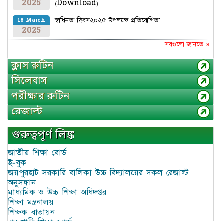
2025
(Download)
স্বাধিনতা দিবস২০২৫ উপলক্ষে প্রতিযোগিতা
18 March
2025
সবগুলো জানতে »
ক্লাস রুটিন
সিলেবাস
পরীক্ষার রুটিন
রেজাল্ট
গুরুত্বপূর্ণ লিঙ্ক
জাতীয় শিক্ষা বোর্ড
ই-বুক
জয়পুরহাট সরকারি বালিকা উচ্চ বিদ্যালয়ের সকল রেজাল্ট
অনুসন্ধান
মাধ্যমিক ও উচ্চ শিক্ষা অধিদপ্তর
শিক্ষা মন্ত্রনালয়
শিক্ষক বাতায়ন