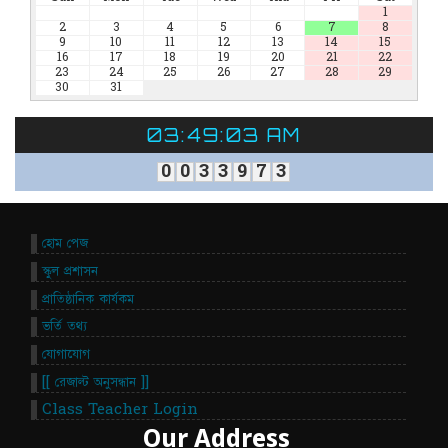
1
2
3
4
5
6
7
8
9
10
11
12
13
14
15
16
17
18
19
20
21
22
23
24
25
26
27
28
29
30
31
03:49:03 AM
0
0
3
3
9
7
3
হোম পেজ
স্কুল প্রশাসন
প্রাতিষ্ঠানিক কার্যকম
ভর্তি তথ্য
যোগাযোগ
[[ রেজাল্ট অনুসন্ধান ]]
Class Teacher Login
Our Address