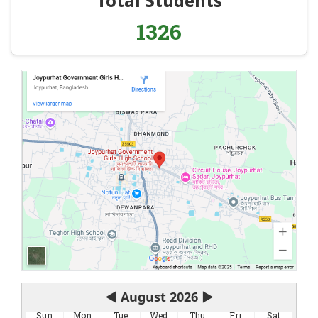
Total Students
1326
◀
August 2026
▶
Sun
Mon
Tue
Wed
Thu
Fri
Sat