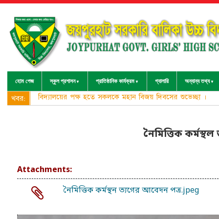
হোম পেজ
স্কুল প্রশাসন
প্রাতিষ্ঠানিক কার্যক্রম
গ্যালারি
অন্যান্য তথ্য
বিদ্যালয়ের পক্ষ হতে সকলকে মহান বিজয় দিবসের শুভেচ্ছা ।
খবর:
নৈমিত্তিক কর্মস্থল
Attachments:
নৈমিত্তিক কর্মস্থন ত্যগের আবেদন পত্র.jpeg