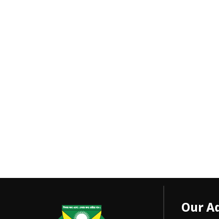
Our A