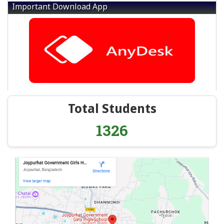
Important Download App
Total Students
1326