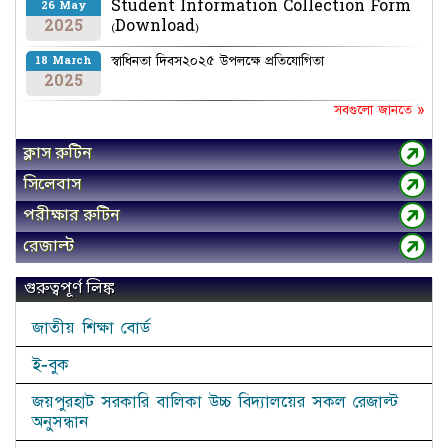
Student Information Collection Form
26 May
2025
(Download)
স্বাধিনতা দিবস২০২৫ উপলক্ষে প্রতিযোগিতা
18 March
2025
সবগুলো জানতে »
ক্লাস রুটিন
সিলেবাস
পরীক্ষার রুটিন
রেজাল্ট
গুরুত্বপূর্ণ লিঙ্ক
জাতীয় শিক্ষা বোর্ড
ই-বুক
জয়পুরহাট সরকারি বালিকা উচ্চ বিদ্যালয়ের সকল রেজাল্ট
অনুসন্ধান