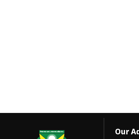
Our A