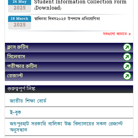
Student Information Collection Form
26 May
2025
(Download)
স্বাধিনতা দিবস২০২৫ উপলক্ষে প্রতিযোগিতা
18 March
2025
সবগুলো জানতে »
ক্লাস রুটিন
সিলেবাস
পরীক্ষার রুটিন
রেজাল্ট
গুরুত্বপূর্ণ লিঙ্ক
জাতীয় শিক্ষা বোর্ড
ই-বুক
জয়পুরহাট সরকারি বালিকা উচ্চ বিদ্যালয়ের সকল রেজাল্ট
অনুসন্ধান