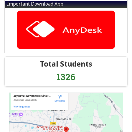
Important Download App
Total Students
1326